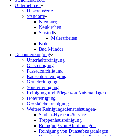
Unternehmen
Unsere Werte
Standorte
Nienburg
Neukirchen
Sarstedt
Malerarbeiten
Köln
Bad Münder
Gebäudereinigung
Unterhaltsreinigung
Glasreinigung
Fassadenreinigung
Bauschlussreinigung
Grundreinigung
Sonderreinigung
Reinigung und Pflege von Außenanlagen
Hotelreinigung
Großküchenreinigung
Weitere Reinigungsdienstleistungen
Sanitär-Hygiene-Service
Treppenhausreinigung
Reinigung von Abluftanlagen
Reinigung von Dunstabzugsanlagen