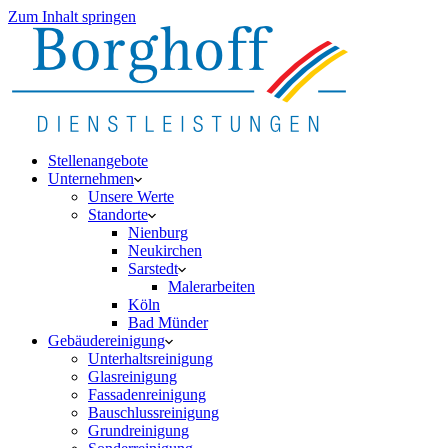
Zum Inhalt springen
Stellenangebote
Unternehmen
Unsere Werte
Standorte
Nienburg
Neukirchen
Sarstedt
Malerarbeiten
Köln
Bad Münder
Gebäudereinigung
Unterhaltsreinigung
Glasreinigung
Fassadenreinigung
Bauschlussreinigung
Grundreinigung